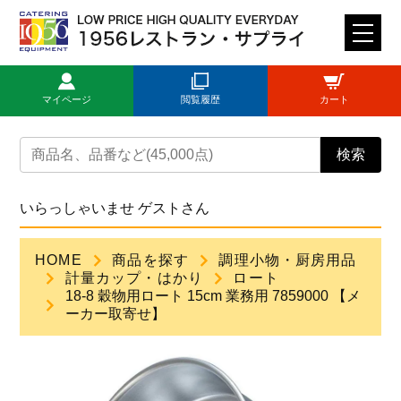
M
E
N
マイページ
閲覧履歴
カート
U
トップページ
検索
ログイン
いらっしゃいませ ゲストさん
新規登録
HOME
商品を探す
調理小物・厨房用品
計量カップ・はかり
ロート
商品一覧
18-8 穀物用ロート 15cm 業務用 7859000 【メ
ーカー取寄せ】
ご利用ガイド
見積依頼