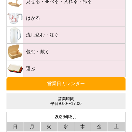
見せる・並べる・入れる・飾る
はかる
流し込む・注ぐ
包む・敷く
運ぶ
営業日カレンダー
営業時間
平日9:00〜17:00
2026年8月
日
月
火
水
木
金
土