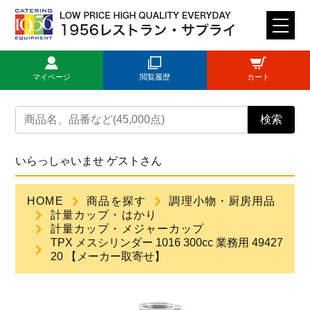
M
E
N
マイページ
閲覧履歴
カート
U
トップページ
検索
ログイン
いらっしゃいませ ゲストさん
新規登録
HOME
商品を探す
調理小物・厨房用品
計量カップ・はかり
商品一覧
計量カップ・メジャーカップ
TPX メスシリンダー 1016 300cc 業務用 49427
20 【メーカー取寄せ】
ご利用ガイド
見積依頼