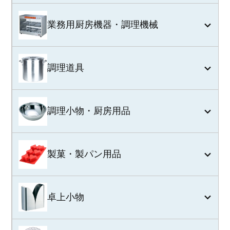
業務用厨房機器・調理機械
調理道具
調理小物・厨房用品
製菓・製パン用品
卓上小物