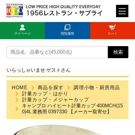
M
E
N
マイページ
閲覧履歴
カート
U
トップページ
検索
ログイン
いらっしゃいませ ゲストさん
新規登録
HOME
商品を探す
調理小物・厨房用品
計量カップ・はかり
商品一覧
計量カップ・メジャーカップ
キャンブロ ハイヒート計量カップ 400MCH(15
0)4L 業務用 0397330 【メーカー取寄せ】
ご利用ガイド
見積依頼