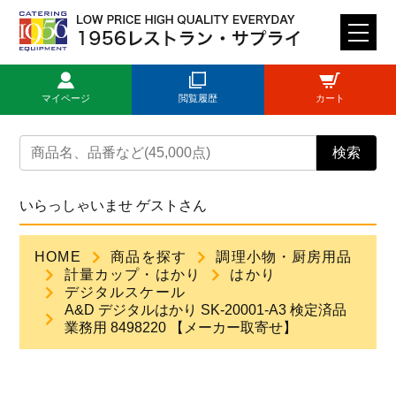
M
E
N
マイページ
閲覧履歴
カート
U
トップページ
検索
ログイン
いらっしゃいませ ゲストさん
新規登録
HOME
商品を探す
調理小物・厨房用品
計量カップ・はかり
はかり
商品一覧
デジタルスケール
A&D デジタルはかり SK-20001-A3 検定済品
業務用 8498220 【メーカー取寄せ】
ご利用ガイド
見積依頼