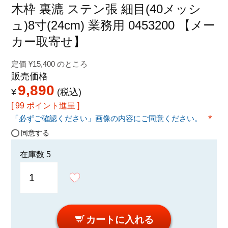
特定商取引法に関する表示
木枠 裏漉 ステン張 細目(40メッシ
ュ)8寸(24cm) 業務用 0453200 【メー
カー取寄せ】
定価
¥
15,400
のところ
販売価格
9,890
¥
税込
[
99
ポイント進呈 ]
「必ずご確認ください」画像の内容にご同意ください。
(必須
同意する
在庫数
5
カートに入れる