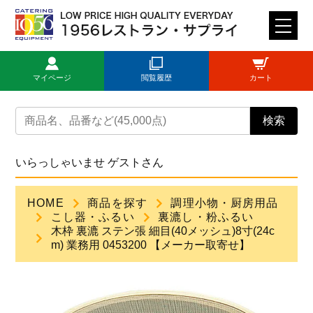
M
E
N
マイページ
閲覧履歴
カート
U
トップページ
検索
ログイン
いらっしゃいませ ゲストさん
新規登録
HOME
商品を探す
調理小物・厨房用品
こし器・ふるい
裏漉し・粉ふるい
商品一覧
木枠 裏漉 ステン張 細目(40メッシュ)8寸(24c
m) 業務用 0453200 【メーカー取寄せ】
ご利用ガイド
見積依頼