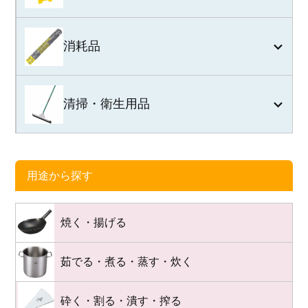
消耗品
清掃・衛生用品
用途から探す
焼く・揚げる
茹でる・煮る・蒸す・炊く
砕く・割る・潰す・搾る