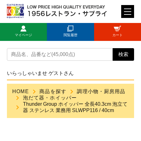
M
E
N
マイページ
閲覧履歴
カート
U
トップページ
検索
ログイン
いらっしゃいませ ゲストさん
新規登録
HOME
商品を探す
調理小物・厨房用品
泡だて器・ホイッパー
商品一覧
Thunder Group ホイッパー 全長40.3cm 泡立て
器 ステンレス 業務用 SLWPP116 / 40cm
ご利用ガイド
見積依頼