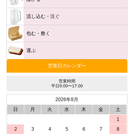
流し込む・注ぐ
包む・敷く
運ぶ
営業日カレンダー
営業時間
平日9:00〜17:00
2026年8月
日
月
火
水
木
金
土
1
2
3
4
5
6
7
8