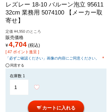
特定商取引法に関する表示
レズレー 18-10 バルーン泡立 95611
32cm 業務用 5074100 【メーカー取
寄せ】
定価
¥
4,950
のところ
販売価格
4,704
¥
税込
[
47
ポイント進呈 ]
「必ずご確認ください」画像の内容にご同意ください。
(必須
同意する
在庫数
1
カートに入れる