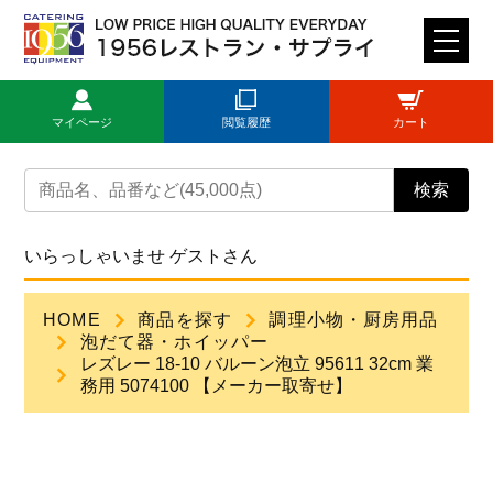
M
E
N
マイページ
閲覧履歴
カート
U
トップページ
検索
ログイン
いらっしゃいませ ゲストさん
新規登録
HOME
商品を探す
調理小物・厨房用品
泡だて器・ホイッパー
商品一覧
レズレー 18-10 バルーン泡立 95611 32cm 業
務用 5074100 【メーカー取寄せ】
ご利用ガイド
見積依頼