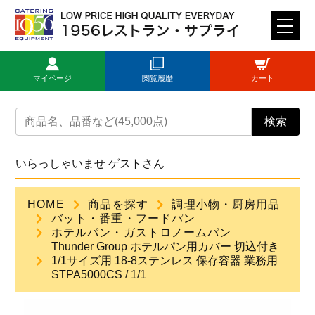
M
E
N
マイページ
閲覧履歴
カート
U
トップページ
検索
ログイン
いらっしゃいませ ゲストさん
新規登録
HOME
商品を探す
調理小物・厨房用品
バット・番重・フードパン
商品一覧
ホテルパン・ガストロノームパン
Thunder Group ホテルパン用カバー 切込付き
1/1サイズ用 18-8ステンレス 保存容器 業務用
ご利用ガイド
STPA5000CS / 1/1
見積依頼