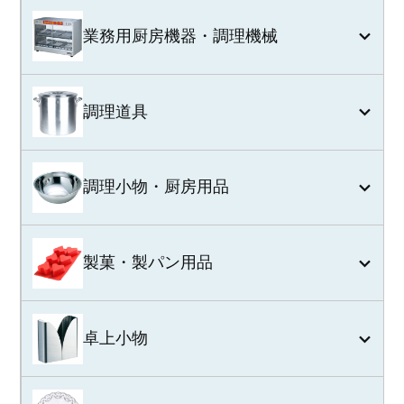
業務用厨房機器・調理機械
調理道具
調理小物・厨房用品
製菓・製パン用品
卓上小物