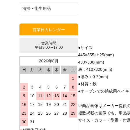
清掃・衛生用品
営業日カレンダー
営業時間
●サイズ
平日9:00〜17:00
445×355×H25(mm)
2026年8月
430×330(mm)
底：410×320(mm)
日
月
火
水
木
金
土
●厚み：0.7(mm)
1
●材質：鉄
2
3
4
5
6
7
8
●オーブンでの焼成用ベイ
9
10
11
12
13
14
15
16
17
18
19
20
21
22
※商品画像はメーカー提供
複数掲載の画像でも、単品
23
24
25
26
27
28
29
サイズ・カラー・型番・付
30
31
■
が定休日です。