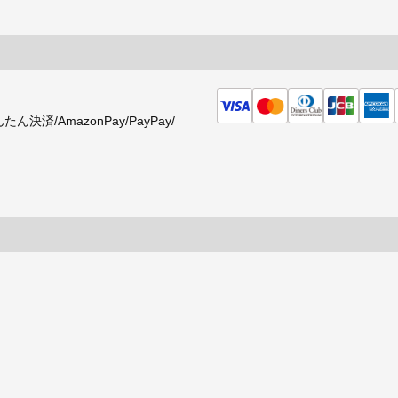
済/AmazonPay/PayPay/