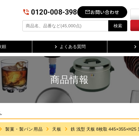
0120-008-398
お問い合わせ
検索
依頼
よくある質問
商品情報
ん
製菓・製パン用品
天板
鉄 浅型 天板 8枚取 445×355×H2