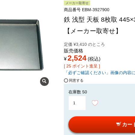
メーカー取寄せ
商品番号
EBM-3927900
鉄 浅型 天板 8枚取 445×3
【メーカー取寄せ】
定価
¥
3,410
のところ
販売価格
2,524
¥
税込
[
25
ポイント進呈 ]
「必ずご確認ください」画像の内容
同意する
在庫数
50
カー