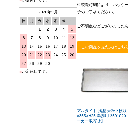
※製造時期により、パッケ
予めご了承ください。
2026年9月
日
月
火
水
木
金
土
ご不明点などございました
1
2
3
4
5
6
7
8
9
10
11
12
13
14
15
16
17
18
19
この商品を見た人はこち
20
21
22
23
24
25
26
27
28
29
30
■
が定休日です。
アルタイト 浅型 天板 8枚取 
×355×H25 業務用 2591020
ーカー取寄せ】