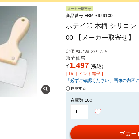
メーカー取寄せ
商品番号
EBM-6929100
ホテイ印 木柄 シリコン ゴ
00 【メーカー取寄せ】
定価
¥
1,738
のところ
販売価格
1,497
¥
税込
[
15
ポイント進呈 ]
「必ずご確認ください」画像の内容
同意する
在庫数
100
カー