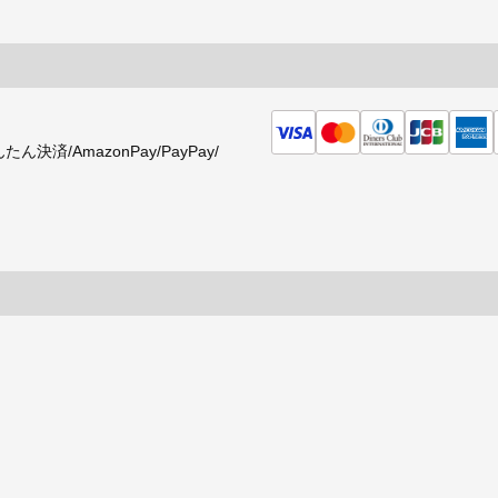
済/AmazonPay/PayPay/