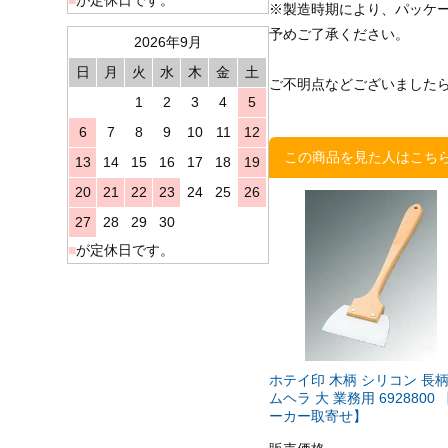
※製造時期により、パッケ
予めご了承ください。
2026年9月
日
月
火
水
木
金
土
ご不明点などございました
1
2
3
4
5
6
7
8
9
10
11
12
この商品を見た人はこち
13
14
15
16
17
18
19
20
21
22
23
24
25
26
27
28
29
30
■
が定休日です。
ホテイ印 木柄 シリコン 長
ムヘラ 大 業務用 6928800 
ーカー取寄せ】