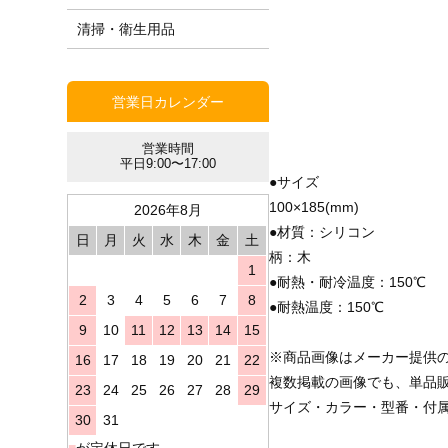
清掃・衛生用品
営業日カレンダー
営業時間
平日9:00〜17:00
●サイズ
100×185(mm)
2026年8月
●材質：シリコン
日
月
火
水
木
金
土
柄：木
1
●耐熱・耐冷温度：150℃
2
3
4
5
6
7
8
●耐熱温度：150℃
9
10
11
12
13
14
15
※商品画像はメーカー提供
16
17
18
19
20
21
22
複数掲載の画像でも、単品
23
24
25
26
27
28
29
サイズ・カラー・型番・付
30
31
■
が定休日です。