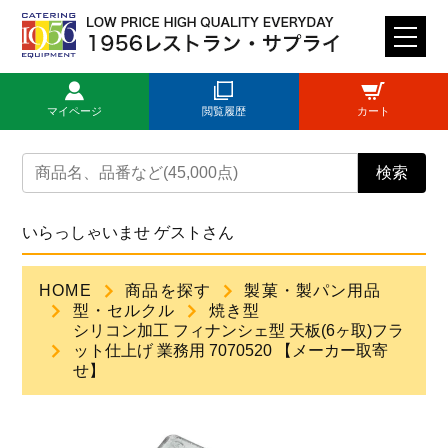
M
E
N
マイページ
閲覧履歴
カート
U
トップページ
検索
ログイン
いらっしゃいませ ゲストさん
新規登録
HOME
商品を探す
製菓・製パン用品
型・セルクル
焼き型
商品一覧
シリコン加工 フィナンシェ型 天板(6ヶ取)フラ
ット仕上げ 業務用 7070520 【メーカー取寄
せ】
ご利用ガイド
見積依頼