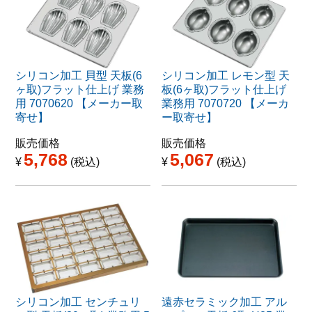
シリコン加工 貝型 天板(6
シリコン加工 レモン型 天
ヶ取)フラット仕上げ 業務
板(6ヶ取)フラット仕上げ
用 7070620 【メーカー取
業務用 7070720 【メーカ
寄せ】
ー取寄せ】
販売価格
販売価格
5,768
5,067
¥
税込
¥
税込
シリコン加工 センチュリ
遠赤セラミック加工 アル