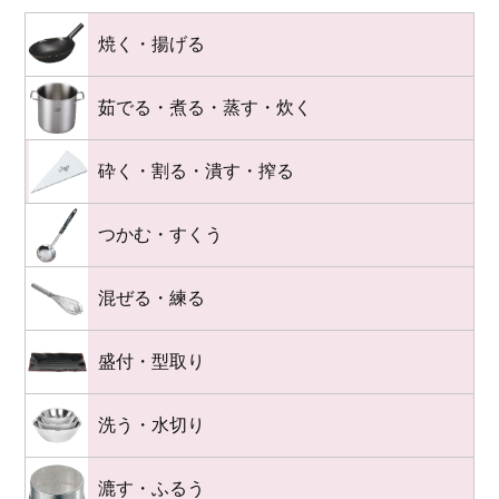
焼く・揚げる
茹でる・煮る・蒸す・炊く
砕く・割る・潰す・搾る
つかむ・すくう
混ぜる・練る
盛付・型取り
洗う・水切り
漉す・ふるう