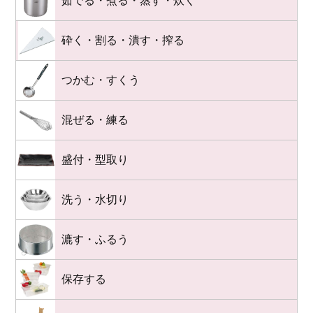
茹でる・煮る・蒸す・炊く
砕く・割る・潰す・搾る
つかむ・すくう
混ぜる・練る
盛付・型取り
洗う・水切り
漉す・ふるう
保存する