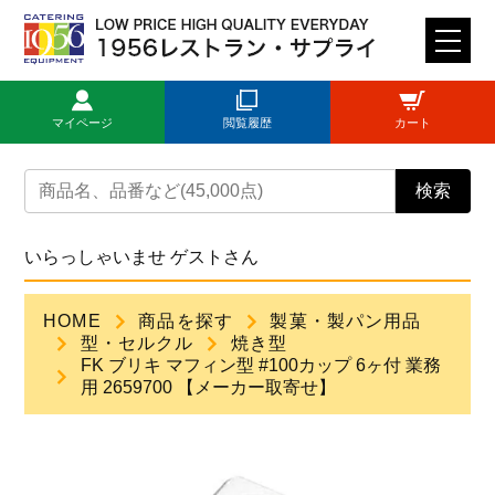
M
E
N
マイページ
閲覧履歴
カート
U
トップページ
検索
ログイン
いらっしゃいませ ゲストさん
新規登録
HOME
商品を探す
製菓・製パン用品
型・セルクル
焼き型
商品一覧
FK ブリキ マフィン型 #100カップ 6ヶ付 業務
用 2659700 【メーカー取寄せ】
ご利用ガイド
見積依頼