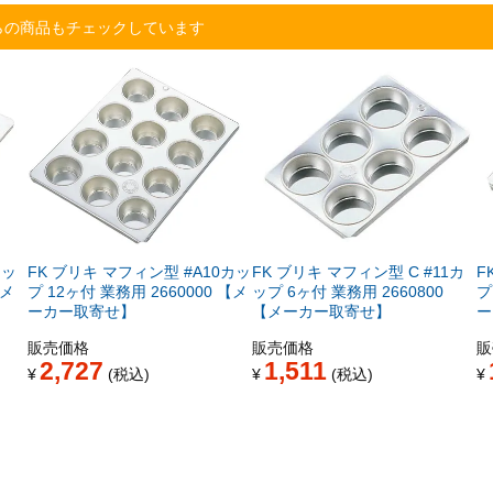
らの商品もチェックしています
カッ
FK ブリキ マフィン型 #A10カッ
FK ブリキ マフィン型 C #11カ
F
【メ
プ 12ヶ付 業務用 2660000 【メ
ップ 6ヶ付 業務用 2660800
プ
ーカー取寄せ】
【メーカー取寄せ】
ー
販売価格
販売価格
販
2,727
1,511
¥
税込
¥
税込
¥