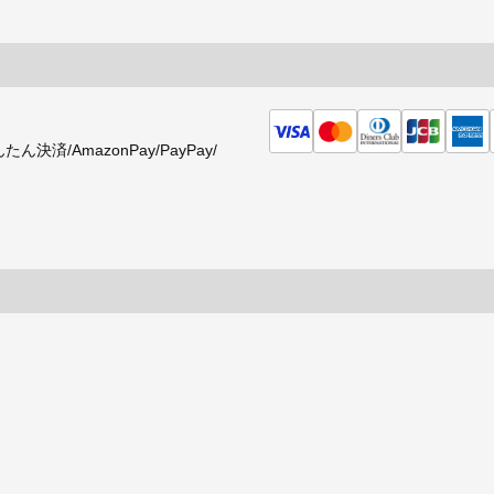
済/AmazonPay/PayPay/