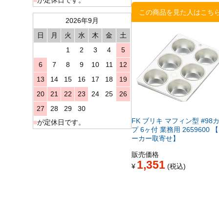
この商品を見た人はこち
2026年9月
日
月
火
水
木
金
土
1
2
3
4
5
6
7
8
9
10
11
12
13
14
15
16
17
18
19
20
21
22
23
24
25
26
27
28
29
30
FK ブリキ マフィン型 #98
■
が定休日です。
プ 6ヶ付 業務用 2659600 
ーカー取寄せ】
販売価格
1,351
¥
税込