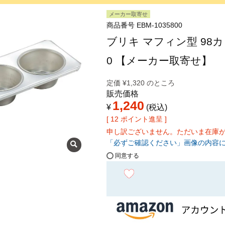
メーカー取寄せ
商品番号
EBM-1035800
ブリキ マフィン型 98カッ
0 【メーカー取寄せ】
定価
¥
1,320
のところ
販売価格
1,240
¥
税込
[
12
ポイント進呈 ]
申し訳ございません。ただいま在庫
「必ずご確認ください」画像の内容
同意する