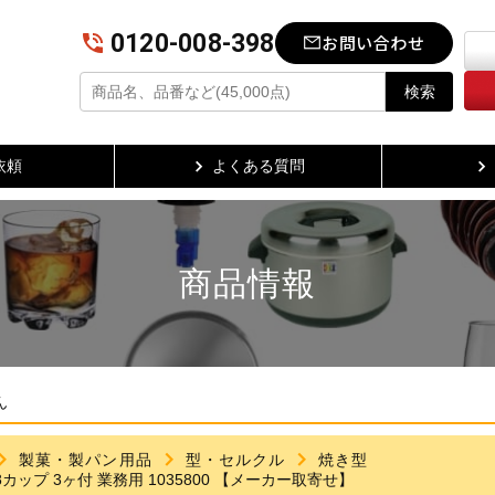
0120-008-398
お問い合わせ
検索
依頼
よくある質問
商品情報
ん
製菓・製パン用品
型・セルクル
焼き型
カップ 3ヶ付 業務用 1035800 【メーカー取寄せ】