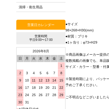
清掃・衛生用品
●サイズ
営業日カレンダー
98×268×H30(mm)
●材質：ブリキ
営業時間
平日9:00〜17:00
●1ヶ当り：φ73×H29
2026年8月
※商品画像はメーカー提供
日
月
火
水
木
金
土
複数掲載の画像でも、単品
1
サイズ・カラー・型番・付
2
3
4
5
6
7
8
※製造時期により、パッケ
9
10
11
12
13
14
15
予めご了承ください。
16
17
18
19
20
21
22
23
24
25
26
27
28
29
ご不明点などございました
30
31
■
が定休日です。