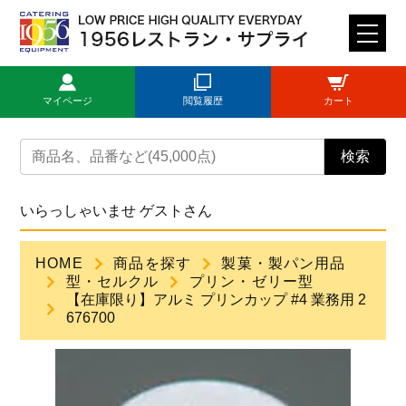
M
E
N
マイページ
閲覧履歴
カート
U
トップページ
検索
ログイン
いらっしゃいませ ゲストさん
新規登録
HOME
商品を探す
製菓・製パン用品
型・セルクル
プリン・ゼリー型
商品一覧
【在庫限り】アルミ プリンカップ #4 業務用 2
676700
ご利用ガイド
見積依頼