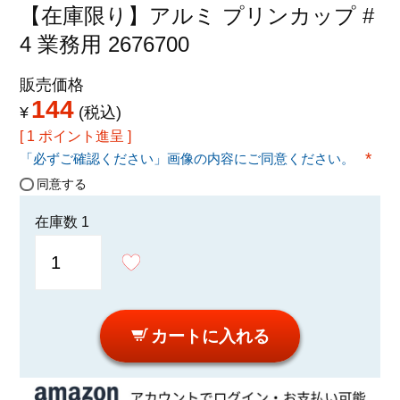
特定商取引法に関する表示
【在庫限り】アルミ プリンカップ #
4 業務用 2676700
販売価格
144
¥
税込
[
1
ポイント進呈 ]
「必ずご確認ください」画像の内容にご同意ください。
(必須
同意する
在庫数
1
カートに入れる