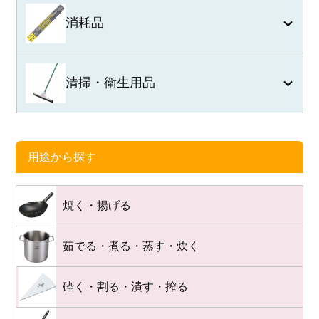
消耗品
清掃・衛生用品
用途から探す
焼く・揚げる
茹でる・煮る・蒸す・炊く
砕く・割る・潰す・搾る