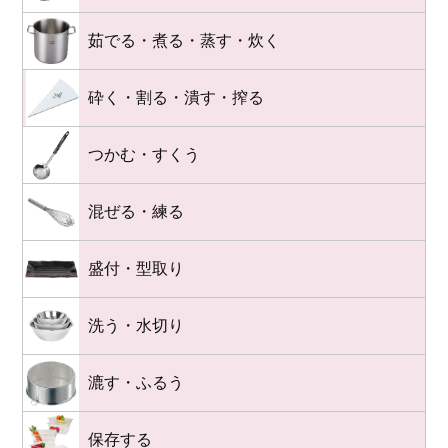
茹でる・煮る・蒸す・炊く
砕く・割る・潰す・搾る
つかむ・すくう
混ぜる・練る
盛付・型取り
洗う・水切り
漉す・ふるう
保存する