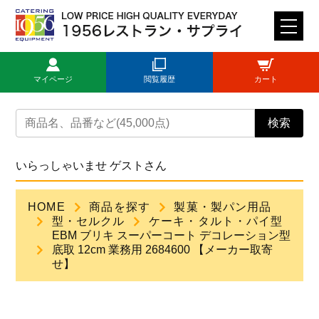
M
E
N
マイページ
閲覧履歴
カート
U
トップページ
検索
ログイン
いらっしゃいませ ゲストさん
新規登録
HOME
商品を探す
製菓・製パン用品
型・セルクル
ケーキ・タルト・パイ型
商品一覧
EBM ブリキ スーパーコート デコレーション型
底取 12cm 業務用 2684600 【メーカー取寄
せ】
ご利用ガイド
見積依頼