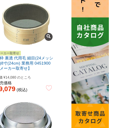
メーカー取寄せ
枠 裏漉 代用毛 細目(24メッシ
)8寸(24cm) 業務用 0451900
メーカー取寄せ】
価
¥
14,080
のところ
売価格
9,079
税込