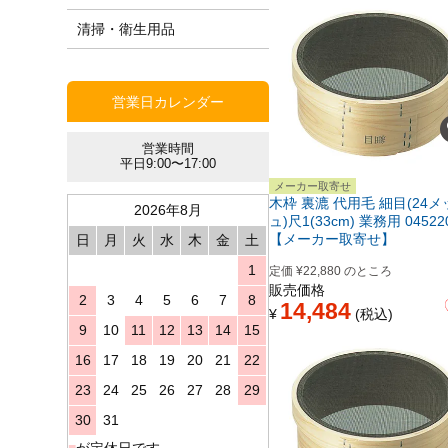
清掃・衛生用品
営業日カレンダー
営業時間
平日9:00〜17:00
メーカー取寄せ
木枠 裏漉 代用毛 細目(24メ
2026年8月
ュ)尺1(33cm) 業務用 04522
【メーカー取寄せ】
日
月
火
水
木
金
土
1
定価
¥
22,880
のところ
販売価格
2
3
4
5
6
7
8
14,484
¥
税込
9
10
11
12
13
14
15
16
17
18
19
20
21
22
23
24
25
26
27
28
29
30
31
■
が定休日です。