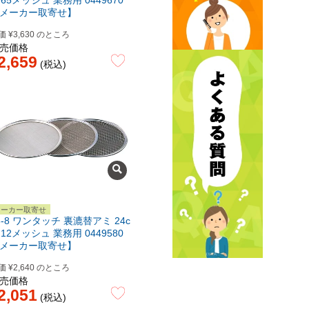
 65メッシュ 業務用 0449670
メーカー取寄せ】
価
¥
3,630
のところ
売価格
2,659
税込
メーカー取寄せ
8-8 ワンタッチ 裏漉替アミ 24c
 12メッシュ 業務用 0449580
メーカー取寄せ】
価
¥
2,640
のところ
売価格
2,051
税込