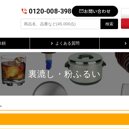
0120-008-398
お問い合わせ
検索
依頼
よくある質問
裏漉し・粉ふるい
ん