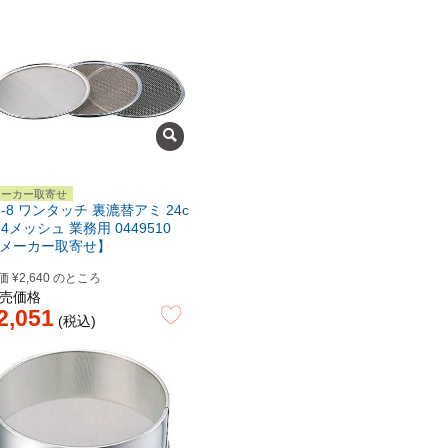
メーカー取寄せ
8-8 ワンタッチ 裏漉替アミ 24c
 4メッシュ 業務用 0449510
メーカー取寄せ】
価
¥
2,640
のところ
売価格
2,051
税込