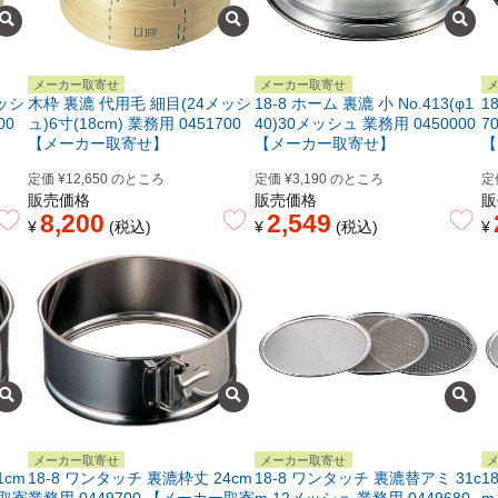
メーカー取寄せ
メーカー取寄せ
ッシ
木枠 裏漉 代用毛 細目(24メッシ
18-8 ホーム 裏漉 小 No.413(φ1
1
00
ュ)6寸(18cm) 業務用 0451700
40)30メッシュ 業務用 0450000
7
【メーカー取寄せ】
【メーカー取寄せ】
【
定価
¥
12,650
のところ
定価
¥
3,190
のところ
定
販売価格
販売価格
販
8,200
2,549
¥
税込
¥
税込
¥
メーカー取寄せ
メーカー取寄せ
1cm
18-8 ワンタッチ 裏漉枠丈 24cm
18-8 ワンタッチ 裏漉替アミ 31c
1