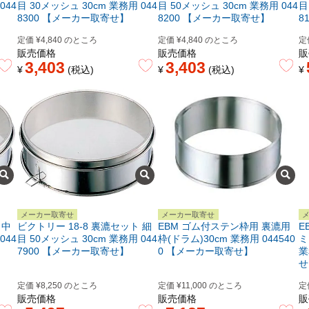
044
目 30メッシュ 30cm 業務用 044
目 50メッシュ 30cm 業務用 044
目
8300 【メーカー取寄せ】
8200 【メーカー取寄せ】
8
定価
¥
4,840
のところ
定価
¥
4,840
のところ
定
販売価格
販売価格
販
3,403
3,403
¥
税込
¥
税込
¥
メーカー取寄せ
メーカー取寄せ
 中
ビクトリー 18-8 裏漉セット 細
EBM ゴム付ステン枠用 裏漉用
E
044
目 50メッシュ 30cm 業務用 044
枠(ドラム)30cm 業務用 044540
ミ
7900 【メーカー取寄せ】
0 【メーカー取寄せ】
業
せ
定価
¥
8,250
のところ
定価
¥
11,000
のところ
定
販売価格
販売価格
販