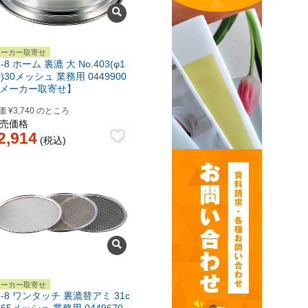
メーカー取寄せ
8-8 ホーム 裏漉 大 No.403(φ1
0)30メッシュ 業務用 0449900
メーカー取寄せ】
価
¥
3,740
のところ
売価格
2,914
税込
メーカー取寄せ
8-8 ワンタッチ 裏漉替アミ 31c